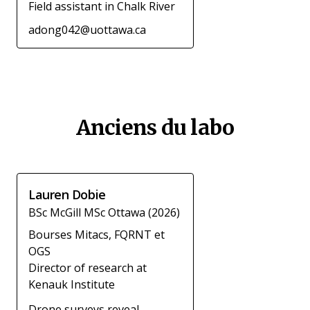
Field assistant in Chalk River
adong042@uottawa.ca
Anciens du labo
Lauren Dobie
BSc McGill MSc Ottawa (2026)
Bourses Mitacs, FQRNT et
OGS
Director of research at
Kenauk Institute
Drone surveys reveal