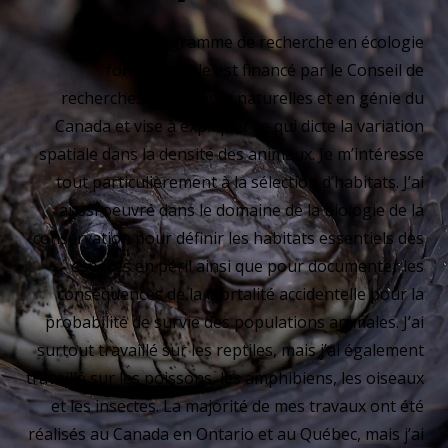
Mon programme de recherche en écologie
fondamentale est financé par le Conseil de
recherches en sciences naturelles et en génie du
Canada et vise à expliquer ce qui dicte la variation
spatiale dans la densité des animaux. Je m’intéresse
tout particulièrement à la sélection d’habitats. J’ai
aussi oeuvré dans le domaine de la biologie de la
conservation pour définir les habitats essentiels des
espèces en péril ainsi que pour documenter les
conséquences de la mortalité accidentelle pour la
probabilité de survie des populations animales. J’ai
surtout travaillé sur les reptiles, mais j’ai également
travaillé sur les poissons, les amphibiens, les oiseaux
et les insectes. La majorité de mes travaux ont été
réalisés au Canada en Ontario et au Québec, mais j’ai