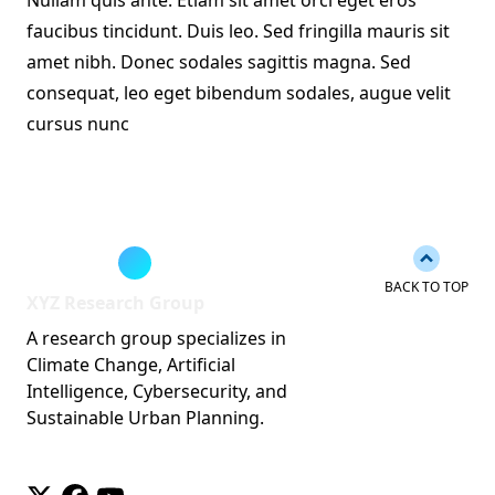
faucibus tincidunt. Duis leo. Sed fringilla mauris sit
amet nibh. Donec sodales sagittis magna. Sed
consequat, leo eget bibendum sodales, augue velit
cursus nunc
Back to 
BACK TO TOP
XYZ Research Group
A research group specializes in
Climate Change, Artificial
Intelligence, Cybersecurity, and
Sustainable Urban Planning.