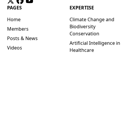
twitter
facebook
youtube
PAGES
EXPERTISE
Home
Climate Change and
Biodiversity
Members
Conservation
Posts & News
Artificial Intelligence in
Videos
Healthcare
Contact
Cybersecurity and Data
Privacy
Sustainable Urban
Planning
LEGAL
License
Privacy Policy
Term of Use